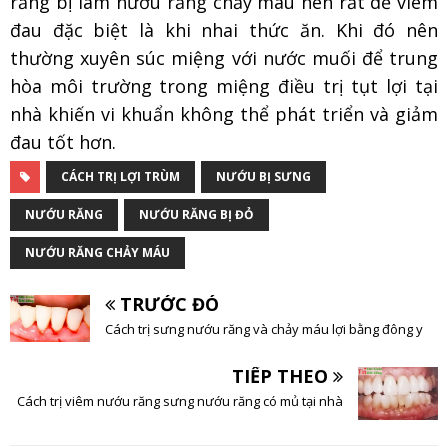
răng bị làm nướu răng chảy máu nên rất dễ viêm
đau đặc biệt là khi nhai thức ăn. Khi đó nên
thường xuyên súc miệng với nước muối để trung
hòa môi trường trong miệng điều trị tụt lợi tại
nhà khiến vi khuẩn không thể phát triển và giảm
đau tốt hơn.
CÁCH TRỊ LỢI TRÙM
NƯỚU BỊ SƯNG
NƯỚU RĂNG
NƯỚU RĂNG BỊ ĐỎ
NƯỚU RĂNG CHẢY MÁU
TRƯỚC ĐÓ
Cách trị sưng nướu răng và chảy máu lợi bằng đông y
TIẾP THEO
Cách trị viêm nướu răng sưng nướu răng có mủ tại nhà