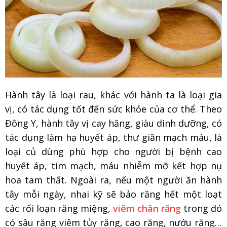
Hành tây là loại rau, khác với hành ta là loại gia
vị, có tác dụng tốt đến sức khỏe của cơ thể. Theo
Đông Y, hành tây vị cay hăng, giàu dinh dưỡng, có
tác dụng làm hạ huyết áp, thư giãn mạch máu, là
loại củ dùng phù hợp cho người bị bệnh cao
huyết áp, tim mạch, máu nhiễm mỡ kết hợp nụ
hoa tam thất. Ngoài ra, nếu một người ăn hành
tây mỗi ngày, nhai kỹ sẽ bảo răng hết một loạt
các rối loạn răng miệng,
viêm chân răng
trong đó
có sâu răng viêm tủy răng, cao răng, nướu răng…