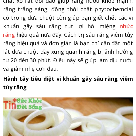
chất xơ rất dồi dào giúp răng nướu khỏe mạnh,
răng trắng sáng, đồng thời chất phytochemcial
có trong dưa chuột còn giúp bạn giết chết các vi
khuẩn gây sâu răng tụt lợi hôi miệng
nhức
răng
hiệu quả nữa đấy. Cách trị sâu răng viêm tủy
răng h​iệu quả và đơn giản là bạn chỉ cần đặt một
lát dưa chuột dày xung quanh răng bị ảnh hưởng
từ 20 đến 30 phút. Điều này sẽ giúp làm dịu nướu
và giảm nhẹ cơn đau.
Hành tây tiêu diệt vi khuẩn gây sâu răng viêm
tủy răng