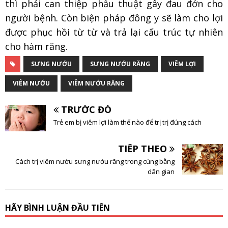
thì phải can thiệp phẫu thuật gây đau đớn cho
người bệnh. Còn biện pháp đông y sẽ làm cho lợi
được phục hồi từ từ và trả lại cấu trúc tự nhiên
cho hàm răng.
SƯNG NƯỚU
SƯNG NƯỚU RĂNG
VIÊM LỢI
VIÊM NƯỚU
VIÊM NƯỚU RĂNG
TRƯỚC ĐÓ
Trẻ em bị viêm lợi làm thế nào để trị trị đúng cách
TIẾP THEO
Cách trị viêm nướu sưng nướu răng trong cùng bằng
dân gian
HÃY BÌNH LUẬN ĐẦU TIÊN