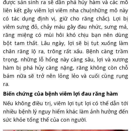
được sản sinh ra sẽ dần phá hủy hàm và các mô
liên kết gây viêm lợi viêm nha chu(những mô này
có tác dụng định vị, giữ cho răng chắc). Lợi bị
viêm sưng đỏ, chảy máu gây đau nhức, sưng má,
răng miệng có mùi hôi khó chịu bạn nên dùng
bột tam thất. Lâu ngày, lợi sẽ bị tụt xuống làm
chân răng lộ ra, trông rất xấu. Bệnh càng trầm
trọng, những lỗ hổng này càng sâu, lợi và xương
hàm bị phá hủy càng nặng, răng không còn chỗ
bám nữa sẽ trở nên lỏng lẻo và cuối cùng rụng
ra.
Biến chứng của bệnh viêm lợi đau răng hàm
Nếu không điều trị, viêm lợi tụt lợi có thể dẫn tới
nhiều bệnh lý nguy hiểm khác làm ảnh hưởng đến
sức khỏe tổng thể của con người.