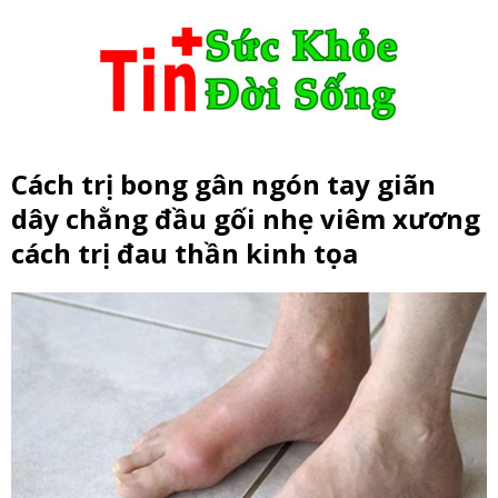
Cách trị bong gân ngón tay giãn
dây chằng đầu gối nhẹ viêm xương
cách trị đau thần kinh tọa