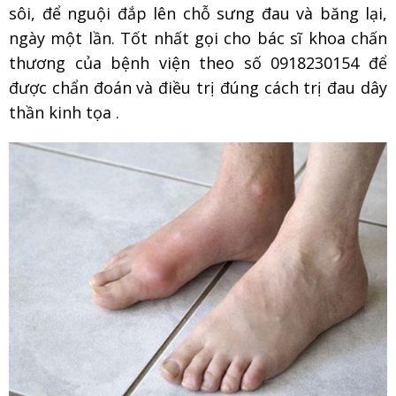
sôi, để nguội đắp lên chỗ sưng đau và băng lại,
ngày một lần. Tốt nhất gọi cho bác sĩ khoa chấn
thương của bệnh viện theo số 0918230154 để
được chẩn đoán và điều trị đúng cách trị đau dây
thần kinh tọa .