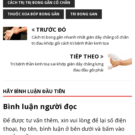
CÁCH TRỊ TRỊ BONG GÂN CỔ CHÂN
THUỐC XOA BÓP BONG GÂN
TRI BONG GAN
TRƯỚC ĐÓ
Cách trị bong gân nhanh nhất giãn dây chằng cổ chân
trị đau khớp gối cách trị bệnh thần kinh tọa
TIẾP THEO
Trị bệnh thần kinh toạ sai khớp giãn dây chằng lưng
đau đầu gối phải
HÃY BÌNH LUẬN ĐẦU TIÊN
Bình luận người đọc
Để được tư vấn thêm, xin vui lòng để lại số điện
thoại, họ tên, bình luận ở bên dưới và bấm vào