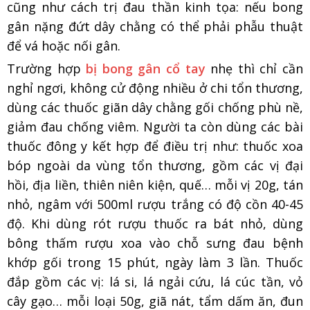
cũng như cách trị đau thần kinh tọa: nếu bong
gân nặng đứt dây chằng có thể phải phẫu thuật
để vá hoặc nối gân.
Trường hợp
bị bong gân cổ tay
nhẹ thì chỉ cần
nghỉ ngơi, không cử động nhiều ở chi tổn thương,
dùng các thuốc giãn dây chằng gối chống phù nề,
giảm đau chống viêm. Người ta còn dùng các bài
thuốc đông y kết hợp để điều trị như: thuốc xoa
bóp ngoài da vùng tổn thương, gồm các vị đại
hồi, địa liền, thiên niên kiện, quế… mỗi vị 20g, tán
nhỏ, ngâm với 500ml rượu trắng có độ cồn 40-45
độ. Khi dùng rót rượu thuốc ra bát nhỏ, dùng
bông thấm rượu xoa vào chỗ sưng đau bệnh
khớp gối trong 15 phút, ngày làm 3 lần. Thuốc
đắp gồm các vị: lá si, lá ngải cứu, lá cúc tần, vỏ
cây gạo… mỗi loại 50g, giã nát, tẩm dấm ăn, đun