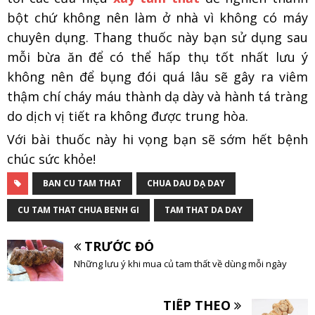
bột chứ không nên làm ở nhà vì không có máy
chuyên dụng. Thang thuốc này bạn sử dụng sau
mỗi bừa ăn để có thể hấp thụ tốt nhất lưu ý
không nên để bụng đói quá lâu sẽ gây ra viêm
thậm chí cháy máu thành dạ dày và hành tá tràng
do dịch vị tiết ra không được trung hòa.
Với bài thuốc này hi vọng bạn sẽ sớm hết bệnh
chúc sức khỏe!
BAN CU TAM THAT
CHUA DAU DẠ DAY
CU TAM THAT CHUA BENH GI
TAM THAT DA DAY
TRƯỚC ĐÓ
Những lưu ý khi mua củ tam thất về dùng mỗi ngày
TIẾP THEO