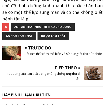
chế độ dinh dưỡng lành mạnh thì chắc chắn bạn
sẽ có một thể lực sung mãn và cơ thể không biết
bệnh tật là gì.
AN TAM THAT NHU THE NAO CHO DUNG
GA HAM TAM THAT
RƯỢU TAM THẤT
TRƯỚC ĐÓ
Bột tam thất cách chế biến và sử dụng tốt cho sức khỏe
TIẾP THEO
Tác dụng của tam thất trong phòng chống ung thư di
căn
HÃY BÌNH LUẬN ĐẦU TIÊN