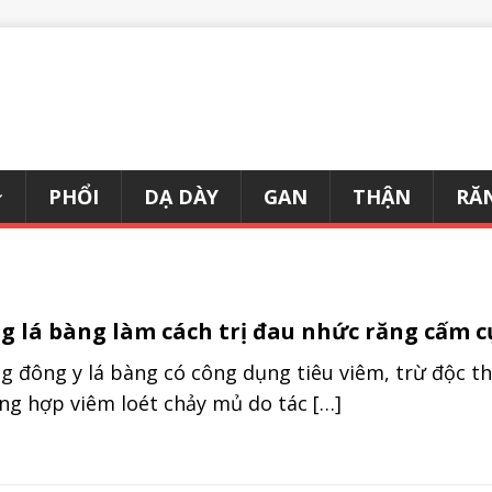
PHỔI
DẠ DÀY
GAN
THẬN
RĂ
g lá bàng làm cách trị đau nhức răng cấm c
g đông y lá bàng có công dụng tiêu viêm, trừ độc 
ng hợp viêm loét chảy mủ do tác
[…]