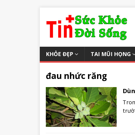
KHỎE ĐẸP
TAI MŨI HỌNG
đau nhức răng
Dùn
Tron
trườ